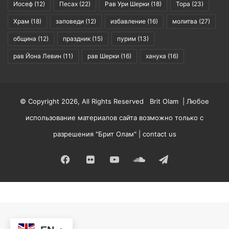
Иосеф
(12)
Песах
(22)
Рав Ури Шерки
(18)
Тора
(23)
Храм
(18)
заповеди
(12)
избавление
(16)
молитва
(27)
община
(12)
праздник
(15)
пурим
(13)
рав Йона Левин
(11)
рав Шерки
(16)
ханука
(16)
© Copyright 2026, All Rights Reserved Brit Olam | Любое
использование материалов сайта возможно только с
разрешения "Брит Олам" |
contact us
Facebook
Flickr
YouTube
SoundCloud
Telegram