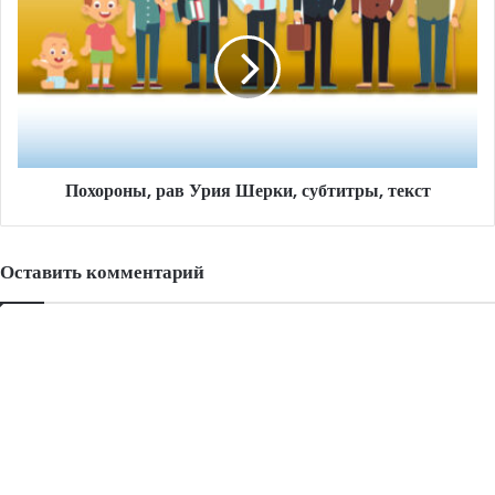
рав
и
Урия
исламом
Шерки,
субтитры,
текст
Похороны, рав Урия Шерки, субтитры, текст
Оставить комментарий