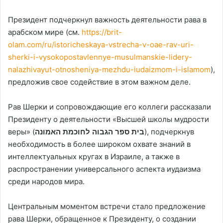
Президент подчеркнул важность деятельности рава в
арабском мире (см.
https://brit-
olam.com/ru/istoricheskaya-vstrecha-v-oae-rav-uri-
sherki-i-vysokopostavlennye-musulmanskie-lidery-
nalazhivayut-otnosheniya-mezhdu-iudaizmom-i-islamom
),
предложив свое содействие в этом важном деле.
Рав Шерки и сопровождающие его коллеги рассказали
Президенту о деятельности «Высшей школы мудрости
веры» (
בית ספר הגבוה לחוכמת האמונה
), подчеркнув
необходимость в более широком охвате знаний в
интеллектуальных кругах в Израиле, а также в
распространении универсального аспекта иудаизма
среди народов мира.
Центральным моментом встречи стало предложение
рава Шерки, обращенное к Президенту, о создании