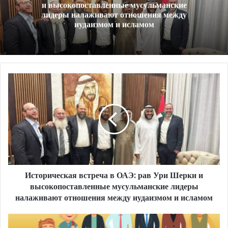
и высокопоставленные мусульманские
лидеры налаживают отношения между
иудаизмом и исламом
Историческая
встреча
в
ОАЭ:
рав
Ури
Шерки
и
высокопоставленные
Историческая встреча в ОАЭ: рав Ури Шерки и
мусульманские
лидеры
высокопоставленные мусульманские лидеры
налаживают
налаживают отношения между иудаизмом и исламом
отношения
между
Похороны,
иудаизмом