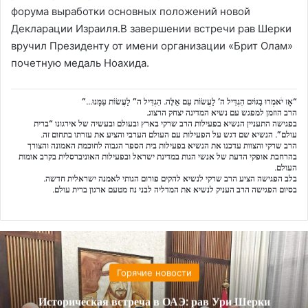
форума выработки основных положений новой
Декларации Израиля.В завершении встречи рав Шерки
вручил Президенту от имени организации «Брит Олам»
почетную медаль Ноахида.
“אָז יֹאמְרוּ בַגּוֹיִם הִגְדִּיל ה’ לַעֲשׂוֹת עִם אֵלֶּה. הִגְדִּיל ה” לַעֲשׂוֹת עִמָּנוּ…”
הרב הוזמן למפגש עם נשיא המדינה יצחק הרצוג.
בפגישה התעניין הנשיא בפעילות הרב שרקי בארץ ובעולם ובעשיה של אירגונו “ברית
עולם”. הנשיא שם דגש על הפעילות עם העולם הערבי והציע את עזרתו בתחום זה.
הרב שרקי והצוות עדכנו את הנשיא בפעילות בית הספר הגבוה לחוכמת האמונה והצורך
בהרחבת אופקי הדעת של אנשי הגות במדינת ישראל ובפעילות האוניברסלית בקרב אומות
העולם.
בלב הפגישה הציע הרב שרקי לנשיא להקים פורום הגותי לאמנה ישראלית חדשה.
בסיום הפגישה הרב העניק לנשיא את המדליה לבני נח מטעם ארגון ברית עולם.
Горячие новости
Историческая встреча в ОАЭ: рав Ури Шерки