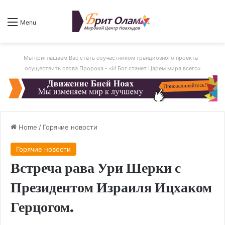
Menu
Мы приглашаем Вас стать соучастником грандиозного проекта -
осуществить слова Пророка - «И Бог станет Царем мира всего»
Home
/
Горячие новости
Горячие новости
Встреча рава Ури Шерки с
Президентом Израиля Ицхаком
Герцогом.