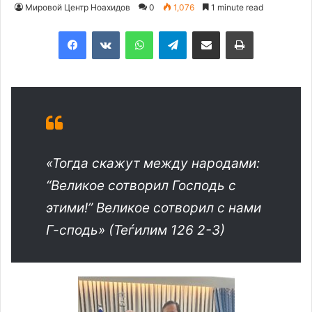
Мировой Центр Ноахидов
0
1,076
1 minute read
Facebook
VKontakte
WhatsApp
Telegram
Share via Email
Print
«Тогда скажут между народами:
“Великое сотворил Господь с
этими!” Великое сотворил с нами
Г-сподь» (Теѓилим 126 2-3)