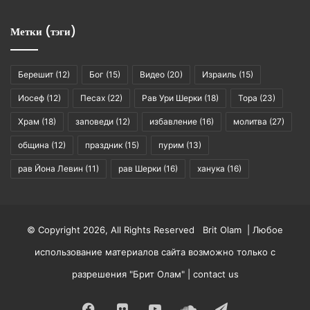
Метки (тэги)
Берешит
(12)
Бог
(15)
Видео
(20)
Израиль
(15)
Иосеф
(12)
Песах
(22)
Рав Ури Шерки
(18)
Тора
(23)
Храм
(18)
заповеди
(12)
избавление
(16)
молитва
(27)
община
(12)
праздник
(15)
пурим
(13)
рав Йона Левин
(11)
рав Шерки
(16)
ханука
(16)
© Copyright 2026, All Rights Reserved Brit Olam | Любое
использование материалов сайта возможно только с
разрешения "Брит Олам" |
contact us
Facebook
Flickr
YouTube
SoundCloud
Telegram