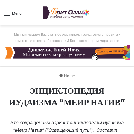
Menu
Мы приглашаем Вас стать соучастником грандиозного проекта -
осуществить слова Пророка - «И Бог станет Царем мира всего»
Home
ЭНЦИКЛОПЕДИЯ
ИУДАИЗМА “МЕИР НАТИВ”
Это сокращенный вариант энциклопедии иудаизма
“Меир Натив”
(“Освещающий путь”). Составил –