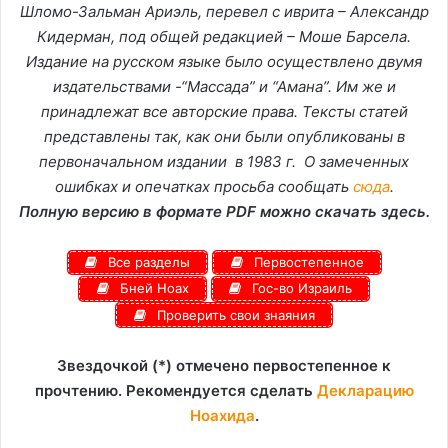
Шломо-Зальман Ариэль, перевел с иврита – Александр
Кидерман, под общей редакцией – Моше Барсела.
Издание на русском языке было осуществлено двумя
издательствами -“Массада” и “Амана”. Им же и
принадлежат все авторские права. Тексты статей
представлены так, как они были опубликованы в
первоначальном издании в 1983 г. О замеченных
ошибках и опечатках просьба сообщать
сюда
.
Полную версию в формате PDF можно скачать здесь.
Все разделы
Первостепенное
Бней Ноах
Гос-во Израиль
Проверить свои знаяния
Звездочкой (*) отмечено первостепенное к
прочтению. Рекомендуется сделать
Декларацию
Ноахида
.