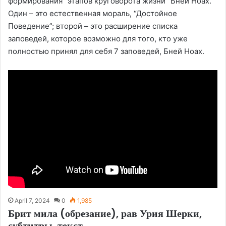
формирования “этапов круговорота жизни” Бней Ноах.
Один – это естественная мораль, “Достойное
Поведение”; второй – это расширение списка
заповедей, которое возможно для того, кто уже
полностью принял для себя 7 заповедей, Бней Ноах.
April 7, 2024
0
1,985
Брит мила (обрезание), рав Урия Шерки,
субтитры, текст