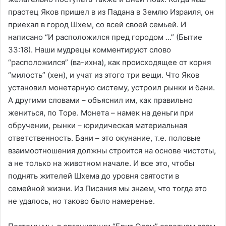
праотец Яков пришел в из Падана в Землю Израиля, он
приехал в город Шхем, со всей своей семьей. И
написано “И расположился пред городом …” (Бытие
33:18). Наши мудрецы комментируют слово
“расположился” (ва-ихна), как происходящее от корня
“милость” (хен), и учат из этого три вещи. Что Яков
установил монетарную систему, устроил рынки и бани.
А другими словами – объяснил им, как правильно
жениться, по Торе. Монета – намек на деньги при
обручении, рынки – юридическая материальная
ответственность. Бани – это окунание, т.е. половые
взаимоотношения должны строится на основе чистоты,
а не только на животном начале. И все это, чтобы
поднять жителей Шхема до уровня святости в
семейной жизни. Из Писания мы знаем, что тогда это
не удалось, но таково было намеренье.