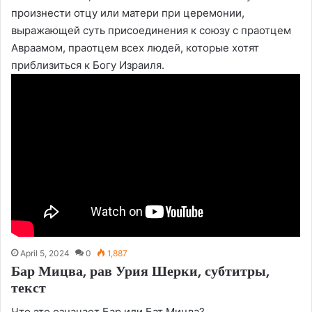
произнести отцу или матери при церемонии,
выражающей суть присоединения к союзу с праотцем
Авраамом, праотцем всех людей, которые хотят
приблизиться к Богу Израиля.
April 5, 2024
0
1,887
Бар Мицва, рав Урия Шерки, субтитры,
текст
Что это означает Бар или Бат Мицва?