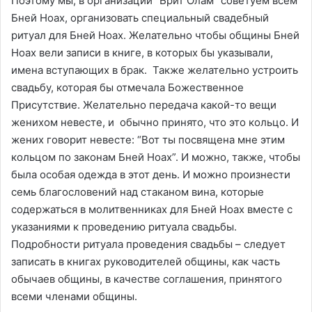
Поэтому мы, в организации “Брит Олам” советуем всем
Бней Ноах, организовать специальный свадебный
ритуал для Бней Ноах. Желательно чтобы общины Бней
Ноах вели записи в книге, в которых бы указывали,
имена вступающих в брак. Также желательно устроить
свадьбу, которая бы отмечала Божественное
Присутствие. Желательно передача какой-то вещи
женихом невесте, и обычно принято, что это кольцо. И
жених говорит невесте: “Вот ты посвящена мне этим
кольцом по законам Бней Ноах”. И можно, также, чтобы
была особая одежда в этот день. И можно произнести
семь благословений над стаканом вина, которые
содержаться в молитвенниках для Бней Ноах вместе с
указаниями к проведению ритуала свадьбы.
Подробности ритуала проведения свадьбы – следует
записать в книгах руководителей общины, как часть
обычаев общины, в качестве соглашения, принятого
всеми членами общины.