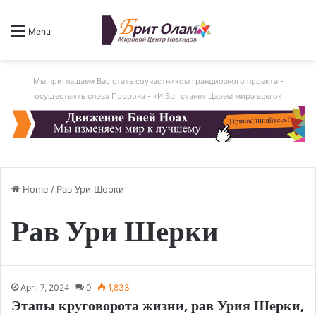
Menu
Мы приглашаем Вас стать соучастником грандиозного проекта -
осуществить слова Пророка - «И Бог станет Царем мира всего»
Home
/
Рав Ури Шерки
Рав Ури Шерки
April 7, 2024
0
1,833
Этапы круговорота жизни, рав Урия Шерки,