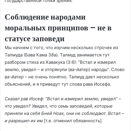
государственной точки зрения.
Соблюдение народами
моральных принципов – не в
статусе заповеди
Мы начнем с того, что изучим несколько строчек из
Талмуда (Бава Кама 38а). Талмуд занимается тут
разбором стиха из Хавакука (3:6): “Встал и измерил
землю, увидел – и отпрянули (
ва-йатер
) народы”. Слово
ва-йатер
– не очень понятно. Талмуд дает несколько
объяснений, и я приведут тут слова рава Иосефа.
Сказал рав Иосеф: “Встал и измерил землю, увидел” –
что увидел? Увидел, что семь заповедей, которые
приняли на себя Бней Ноах, они не соблюдают. Встал –
и разрешил их им
[т.е. отменил обязанность].