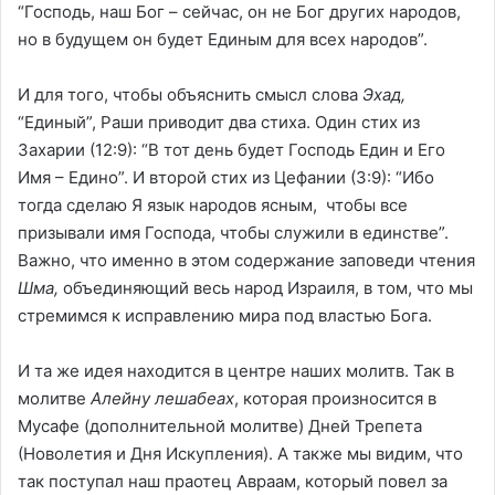
“Господь, наш Бог – сейчас, он не Бог других народов,
но в будущем он будет Единым для всех народов”.
И для того, чтобы объяснить смысл слова
Эхад,
“Единый”, Раши приводит два стиха. Один стих из
Захарии (12:9): “В тот день будет Господь Един и Его
Имя – Едино”. И второй стих из Цефании (3:9): “Ибо
тогда сделаю Я язык народов ясным, чтобы все
призывали имя Господа, чтобы служили в единстве”.
Важно, что именно в этом содержание заповеди чтения
Шма,
объединяющий весь народ Израиля, в том, что мы
стремимся к исправлению мира под властью Бога.
И та же идея находится в центре наших молитв. Так в
молитве
Алейну лешабеах
, которая произносится в
Мусафе (дополнительной молитве) Дней Трепета
(Новолетия и Дня Искупления). А также мы видим, что
так поступал наш праотец Авраам, который повел за