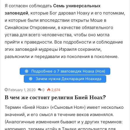
Я согласен соблюдать
Семь универсальных
заповедей
, которые Бог даровал Ноаху и его потомкам,
и которые были впоследствии открыты Моше в
Синайском Откровении, в качестве обязательного
устава для всего человечества, чтобы оно могла
прийти к праведности. Все подробности и соблюдение
этих заповедей мудрецы Израиля сохранили,
разъяснили и передавали из поколения в поколение.
Подробнее о 7 зваповедях Ноаха (Ноя)
Зачем нужна Декларация Ноахида
February 1, 2020
0
2,674
В чем же состоит религия Бней Ноах?
Термин «Бней Ноах» («Сыновья Ноя») имеет несколько
значений, и его смысл в течение веков изменялся.
(Аналогичные изменения бывают и у других терминов:
например, термин «гой» в Танахе используется для