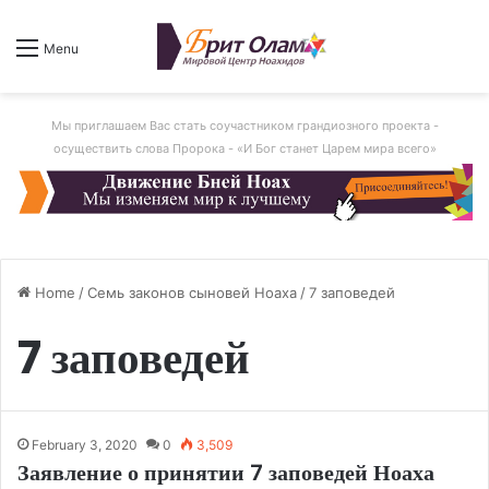
Menu
Мы приглашаем Вас стать соучастником грандиозного проекта -
осуществить слова Пророка - «И Бог станет Царем мира всего»
Home
/
Семь законов сыновей Ноаха
/
7 заповедей
7 заповедей
February 3, 2020
0
3,509
Заявление о принятии 7 заповедей Ноаха