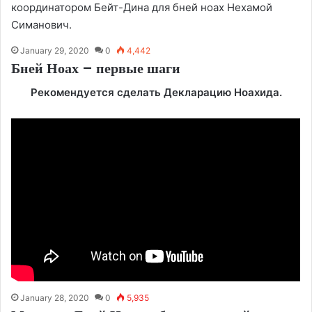
координатором Бейт-Дина для бней ноах
Нехамой
Симанович
.
January 29, 2020
0
4,442
Бней Ноах – первые шаги
Рекомендуется сделать
Декларацию Ноахида
.
January 28, 2020
0
5,935