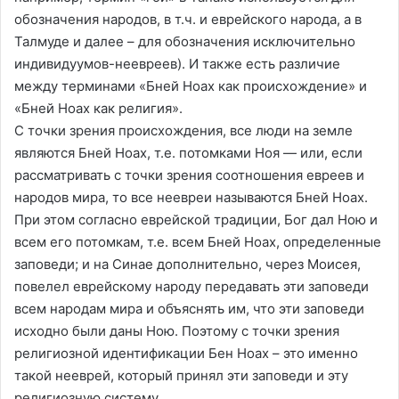
обозначения народов, в т.ч. и еврейского народа, а в
Талмуде и далее – для обозначения исключительно
индивидуумов-неевреев). И также есть различие
между терминами «Бней Ноах как происхождение» и
«Бней Ноах как религия».
С точки зрения происхождения, все люди на земле
являются Бней Ноах, т.е. потомками Ноя — или, если
рассматривать с точки зрения соотношения евреев и
народов мира, то все неевреи называются Бней Ноах.
При этом согласно еврейской традиции, Бог дал Ною и
всем его потомкам, т.е. всем Бней Ноах, определенные
заповеди; и на Синае дополнительно, через Моисея,
повелел еврейскому народу передавать эти заповеди
всем народам мира и объяснять им, что эти заповеди
исходно были даны Ною. Поэтому с точки зрения
религиозной идентификации Бен Ноах – это именно
такой нееврей, который принял эти заповеди и эту
религиозную систему.