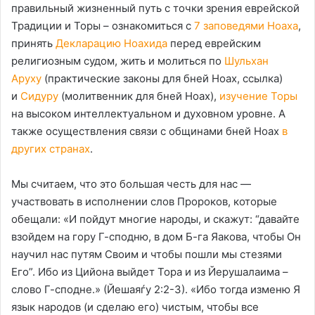
правильный жизненный путь с точки зрения еврейской
Традиции и Торы – ознакомиться с
7 заповедями Ноаха
,
принять
Декларацию Ноахида
перед еврейским
религиозным судом, жить и молиться по
Шульхан
Аруху
(практические законы для бней Ноах, ссылка)
и
Сидуру
(молитвенник для бней Ноах),
изучение Торы
на высоком интеллектуальном и духовном уровне. А
также осуществления связи с общинами бней Ноах
в
других странах
.
Мы считаем, что это большая честь для нас —
участвовать в исполнении слов Пророков, которые
обещали: «И пойдут многие народы, и скажут: “давайте
взойдем на гору Г-сподню, в дом Б-га Яакова, чтобы Он
научил нас путям Своим и чтобы пошли мы стезями
Его”. Ибо из Цийона выйдет Тора и из Йерушалаима –
слово Г-сподне.» (Йешаяѓу 2:2-3). «Ибо тогда изменю Я
язык народов (и сделаю его) чистым, чтобы все