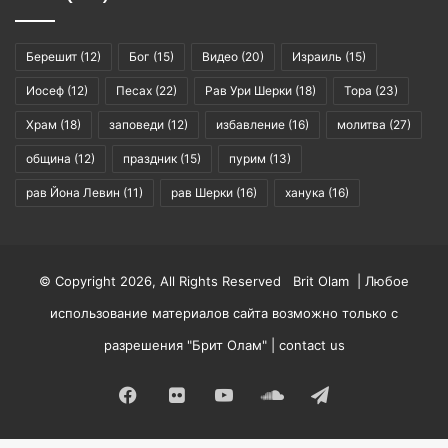
Берешит
(12)
Бог
(15)
Видео
(20)
Израиль
(15)
Иосеф
(12)
Песах
(22)
Рав Ури Шерки
(18)
Тора
(23)
Храм
(18)
заповеди
(12)
избавление
(16)
молитва
(27)
община
(12)
праздник
(15)
пурим
(13)
рав Йона Левин
(11)
рав Шерки
(16)
ханука
(16)
© Copyright 2026, All Rights Reserved Brit Olam | Любое
использование материалов сайта возможно только с
разрешения "Брит Олам" |
contact us
Facebook
Flickr
YouTube
SoundCloud
Telegram