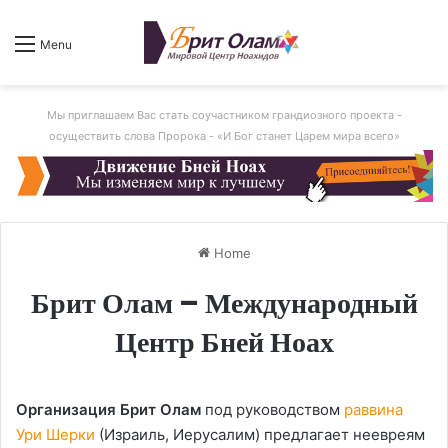
Menu
Мы приглашаем Вас стать соучастником грандиозного проекта -
осуществить слова Пророка - «И Бог станет Царем мира всего»
Home
Брит Олам – Международный
Центр Бней Ноах
Организация
Брит Олам
под руководством
раввина
Ури Шерки
(Израиль, Иерусалим) предлагает неевреям