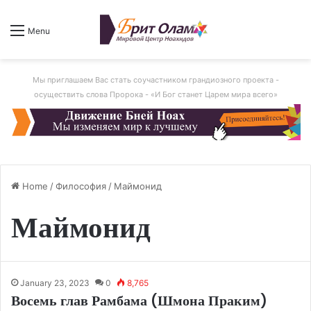
Menu
Мы приглашаем Вас стать соучастником грандиозного проекта -
осуществить слова Пророка - «И Бог станет Царем мира всего»
Home
/
Философия
/
Маймонид
Маймонид
January 23, 2023
0
8,765
Восемь глав Рамбама (Шмона Праким)