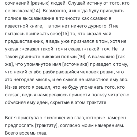
сочинений [разных] людей. Слушай истину от того, кто
ее высказал
[14]
. Возможно, я иногда буду приводить
полное высказывание в точности как сказано в
известной книге, – в том нет ничего дурного. Я не
пытаюсь приписать себе
[15]
то, что сказал мой
предшественник, я ведь уже признался в том, хотя не
указал: «сказал такой-то» и сказал «такой-то». Нет в
такой длинноте никакой пользы
[16]
. А возможно [так
же], что упомянутое имя [источника] приведет к тому,
что некий слабо разбирающийся человек решит, что
это негодная мысль, и ее смысл не известное ему зло.
Из-за этого я решил, что не буду упоминать того, кто
сказал, ведь я намереваюсь принести пользу читателю,
объясняя ему идеи, скрытые в этом трактате.
Вот я приступаю к изложению глав, которые намерен
предпослать [трактату], согласно моим намерениям.
Всего восемь глав.