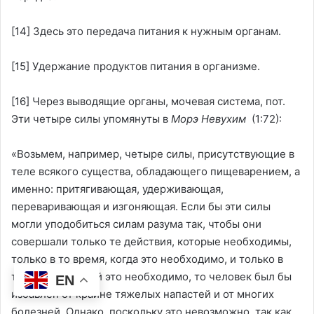
[14]
Здесь это передача питания к нужным органам.
[15]
Удержание продуктов питания в организме.
[16]
Через выводящие органы, мочевая система, пот.
Эти четыре силы упомянуты в
Морэ Невухим
(1:72):
«Возьмем, например, четыре силы, присутствующие в
теле всякого существа, обладающего пищеварением, а
именно: притягивающая, удерживающая,
переваривающая и изгоняющая. Если бы эти силы
могли уподобиться силам разума так, чтобы они
совершали только те действия, которые необходимы,
только в то время, когда это необходимо, и только в
той мере, в какой это необходимо, то человек был бы
EN
избавлен от крайне тяжелых напастей и от многих
болезней. Однако, поскольку это невозможно, так как