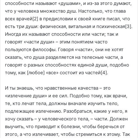
способности называют «душами», и из-за этого думают,
что у человека множество душ. Настолько, что глава
всех врачей
[2]
в предисловии к своей книге писал, что
есть три души: физическая, витальная и психическая
[3]
.
Иногда их называют способности или части; так и
говорят «части души» – этим понятием часто
пользуются философы. Говоря «части», они не хотят
сказать, что душа разделяется на телесные части, а
говорят о разных способностях единой души, подобно
тому, как [любое] «все» состоит из частей
[4]
.
И ты знаешь, что нравственные качества – это
«излечение души» и ее сил. Подобно тому, как врачи,
те, кто лечат тела, должны вначале изучить тело,
подлежащее излечению. Разобраться, какие у него, я
хочу сказать – у человеческого тела, – части. Должен
выучить, что приводит к болезни, чтобы беречься от
этого, а что излечивает, чтобы стремиться к этому. Так