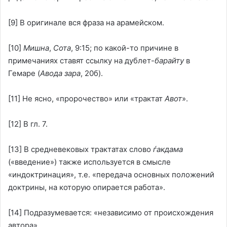
[9]
В оригинале вся фраза на арамейском.
[10]
Мишна
,
Сота
, 9:15; по какой-то причине в
примечаниях ставят ссылку на дублет-
барайту
в
Гемаре (
Авода зара
, 20б).
[11]
Не ясно, «пророчество» или «трактат
Авот
».
[12]
В гл. 7.
[13]
В средневековых трактатах слово
ѓакдама
(«введение») также используется в смысле
«индоктринация», т.е. «передача основных положений
доктрины, на которую опирается работа».
[14]
Подразумевается: «независимо от происхождения
автора».