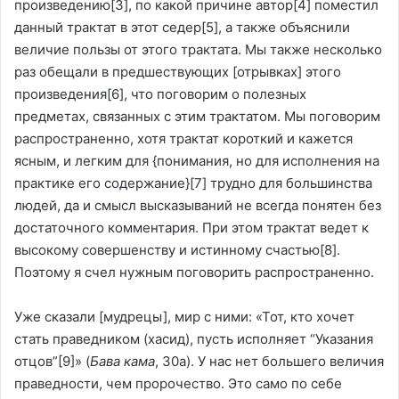
произведению
[3]
, по какой причине автор
[4]
поместил
данный трактат в этот седер
[5]
, а также объяснили
величие пользы от этого трактата. Мы также несколько
раз обещали в предшествующих [отрывках] этого
произведения
[6]
, что поговорим о полезных
предметах, связанных с этим трактатом. Мы поговорим
распространенно, хотя трактат короткий и кажется
ясным, и легким для {понимания, но для исполнения на
практике его содержание}
[7]
трудно для большинства
людей, да и смысл высказываний не всегда понятен без
достаточного комментария. При этом трактат ведет к
высокому совершенству и истинному счастью
[8]
.
Поэтому я счел нужным поговорить распространенно.
Уже сказали [мудрецы], мир с ними: «Тот, кто хочет
стать праведником (хасид), пусть исполняет “Указания
отцов”
[9]
» (
Бава кама
, 30а). У нас нет большего величия
праведности, чем пророчество. Это само по себе