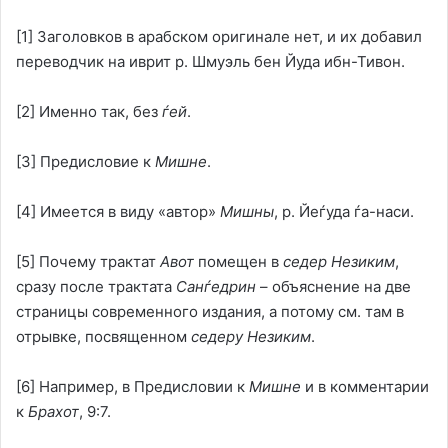
[1]
Заголовков в арабском оригинале нет, и их добавил
переводчик на иврит р. Шмуэль бен Йуда ибн-Тивон.
[2]
Именно так, без
ѓей
.
[3]
Предисловие к
Мишне
.
[4]
Имеется в виду «автор»
Мишны
, р. Йеѓуда ѓа-наси.
[5]
Почему трактат
Авот
помещен в
седер Незиким
,
сразу после трактата
Санѓедрин
– объяснение на две
страницы современного издания, а потому см. там в
отрывке, посвященном
седеру Незиким
.
[6]
Например, в Предисловии к
Мишне
и в комментарии
к
Брахот
, 9:7.