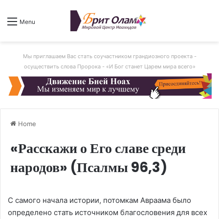
Menu
Мы приглашаем Вас стать соучастником грандиозного проекта -
осуществить слова Пророка - «И Бог станет Царем мира всего»
Home
«Расскажи о Его славе среди
народов» (Псалмы 96,3)
С самого начала истории, потомкам Авраама было
определено стать источником благословения для всех