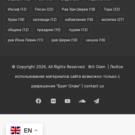
Иосеф
(12)
Песах
(22)
Рав Ури Шерки
(18)
Тора
(23)
Храм
(18)
заповеди
(12)
избавление
(16)
молитва
(27)
община
(12)
праздник
(15)
пурим
(13)
рав Йона Левин
(11)
рав Шерки
(16)
ханука
(16)
© Copyright 2026, All Rights Reserved Brit Olam | Любое
использование материалов сайта возможно только с
разрешения "Брит Олам" |
contact us
Facebook
Flickr
YouTube
SoundCloud
Telegram
EN