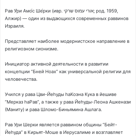
Рав У́ри Амо́с Ше́рки (ивр. אורי עמוס שרקי‎; род. 1959,
Алжир) — один из выдающихся современных раввинов
Израиля.
Представляет наиболее модернистское направление в
религиозном сионизме.
Инициатор активной деятельности в развитии
концепции “Бней Ноах” как универсальной религии для
человечества.
Учился у рава Цви-Йеhуды hаКоэна Кука в йешиве
“Мерказ hаРав”, а также у рава Йеhуды-Леона Ашкенази
(Маниту) и рава Шломо-Биньямина Ашлага.
Рав Ури Шерки является раввином общины “Бейт-
Йеhуда” в Кирьят-Моше в Иерусалиме и возглавляет