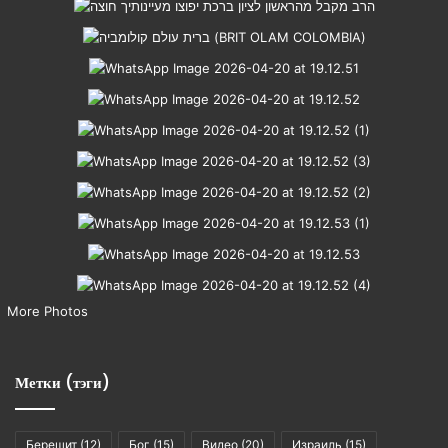
More Photos
Метки (тэги)
Берешит
(12)
Бог
(15)
Видео
(20)
Израиль
(15)