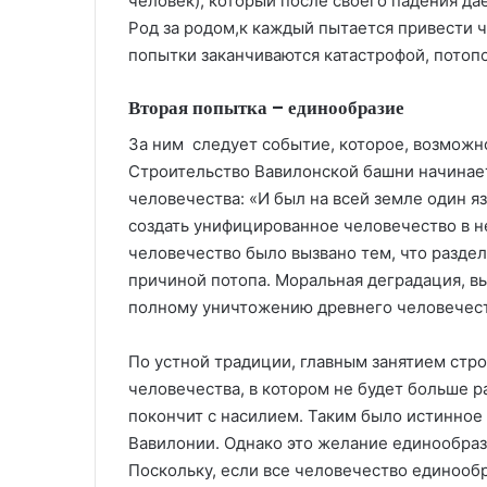
человек), который после своего падения 
Род за родом,к каждый пытается привести ч
попытки заканчиваются катастрофой, потоп
Вторая попытка – единообразие
За ним следует событие, которое, возможно
Строительство Вавилонской башни начинае
человечества: «И был на всей земле один язы
создать унифицированное человечество в 
человечество было вызвано тем, что разде
причиной потопа. Моральная деградация, в
полному уничтожению древнего человечест
По устной традиции, главным занятием стр
человечества, в котором не будет больше р
покончит с насилием. Таким было истинное
Вавилонии. Однако это желание единообраз
Поскольку, если все человечество единооб