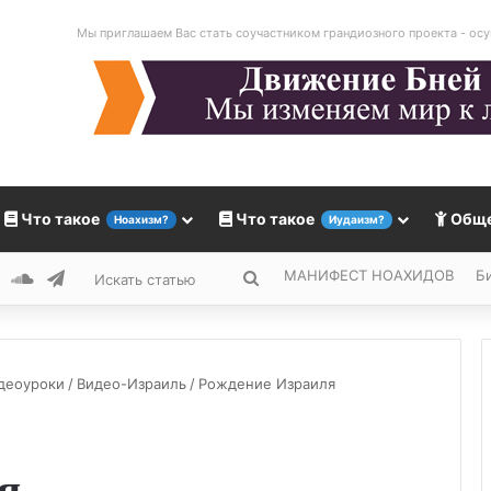
Мы приглашаем Вас стать соучастником грандиозного проекта - осу
Что такое
Что такое
Общ
Ноахизм?
Иудаизм?
МАНИФЕСТ НОАХИДОВ
Б
ok
kr
YouTube
SoundCloud
Telegram
Искать
статью
идеоуроки
/
Видео-Израиль
/
Рождение Израиля
я