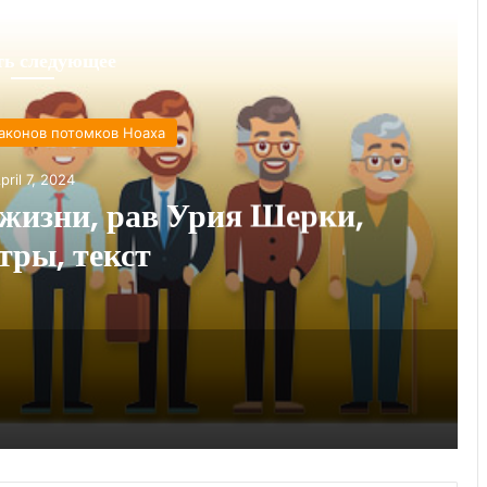
ть следующее
аконов потомков Ноаха
pril 7, 2024
жизни, рав Урия Шерки,
тры, текст