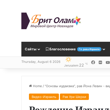
Сайты
Благословение
Гл. рава Израиля
Thursday, August 6 2026
Facebo
Flic
℃
22
Jerusalem
Home
/
"Основы иудаизма", рав Йона Левин - в
Видео-Израиль
Рав Ури Шерки
Рождение Израил