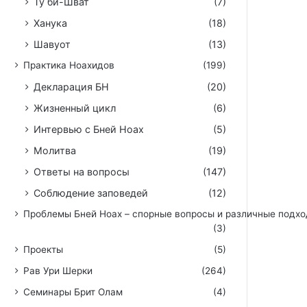
Ту би-Шват
(7)
Ханука
(18)
Шавуот
(13)
Практика Ноахидов
(199)
Декларация БН
(20)
Жизненный цикл
(6)
Интервью с Бней Ноах
(5)
Молитва
(19)
Ответы на вопросы
(147)
Соблюдение заповедей
(12)
Проблемы Бней Ноах – спорные вопросы и различные подх
(3)
Проекты
(5)
Рав Ури Шерки
(264)
Семинары Брит Олам
(4)