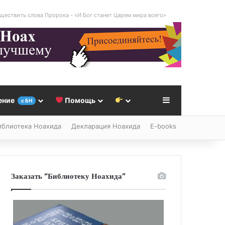
ществить слова Пророка - «И Бог станет Царем мира всего»
Sidebar
ение
Помощь
с БН
иблиотека Ноахида
Декларация Ноахида
E-books
Заказать “Библиотеку Ноахида”