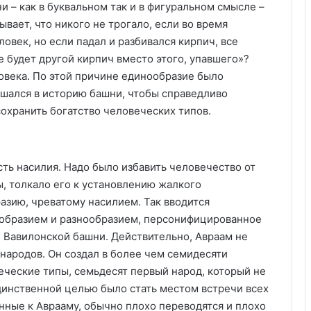
 – как в буквальном так и в фигуральном смысле –
ывает, что никого не трогало, если во время
овек, но если падал и разбивался кирпич, все
е будет другой кирпич вместо этого, упавшего»?
овека. По этой причине единообразие было
шался в историю башни, чтобы справедливо
сохранить богатство человеческих типов.
ть насилия. Надо было избавить человечество от
ы, толкало его к установлению жалкого
разию, чреватому насилием. Так вводится
ообразием и разнообразием, персонифицированное
е Вавилонской башни. Действительно, Авраам не
 народов. Он создал в более чем семидесяти
ческие типы, семьдесят первый народ, который не
единственной целью было стать местом встречи всех
нные к Аврааму, обычно плохо переводятся и плохо