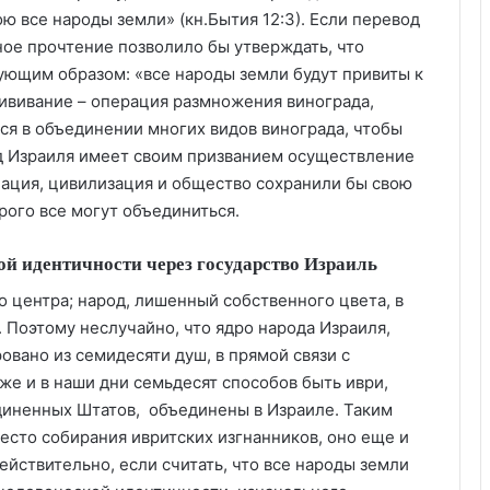
ю все народы земли» (кн.Бытия 12:3). Если перевод
ное прочтение позволило бы утверждать, что
дующим образом: «все народы земли будут привиты к
рививание – операция размножения винограда,
ся в объединении многих видов винограда, чтобы
д Израиля имеет своим призванием осуществление
нация, цивилизация и общество сохранили бы свою
рого все могут объединиться.
й идентичности через государство Израиль
о центра; народ, лишенный собственного цвета, в
 Поэтому неслучайно, что ядро народа Израиля,
овано из семидесяти душ, в прямой связи с
же и в наши дни семьдесят способов быть иври,
иненных Штатов, объединены в Израиле. Таким
место собирания ивритских изгнанников, оно еще и
ействительно, если считать, что все народы земли