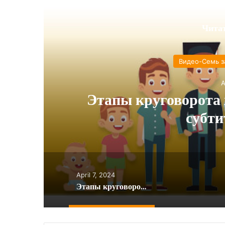
Чита
Видео-Семь з
A
Этапы круговорота 
субти
April 7, 2024
Этапы круговорота жизни, рав Урия Шерки, субтитры, текст