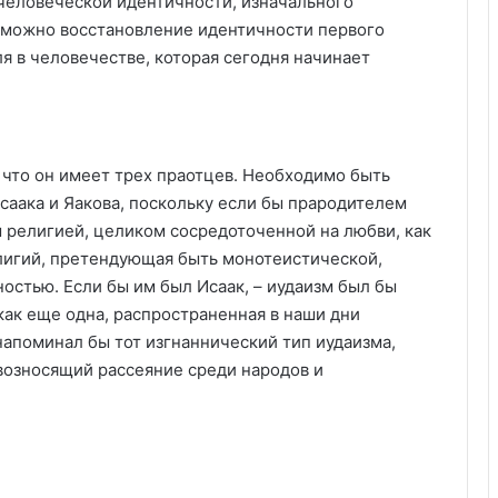
 человеческой идентичности, изначального
зможно восстановление идентичности первого
ля в человечестве, которая сегодня начинает
 что он имеет трех праотцев. Необходимо быть
саака и Яакова, поскольку если бы прародителем
ы религией, целиком сосредоточенной на любви, как
лигий, претендующая быть монотеистической,
остью. Если бы им был Исаак, – иудаизм был бы
как еще одна, распространенная в наши дни
 напоминал бы тот изгнаннический тип иудаизма,
евозносящий рассеяние среди народов и