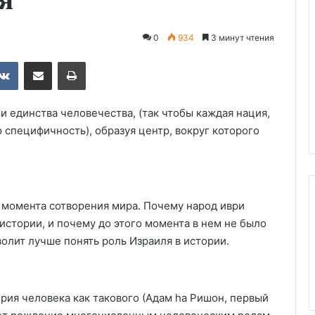
0
934
3 минут чтения
ebook
VKontakte
Share via Email
Print
 единства человечества, (так чтобы каждая нация,
специфичность), образуя центр, вокруг которого
с момента сотворения мира. Почему народ иври
истории, и почему до этого момента в нем не было
олит лучше понять роль Израиля в истории.
рия человека как такового (Адам hа Ришон, первый