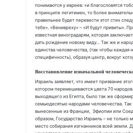
понимаются у евреев: «и благословятся тобо
в принципе легитимен, то более вниматель
правильнее будет перевести этот стих сле
тебе». «Венивреху» – «И будут привиты». П
известная виноградарям, которая заключает
дать рождение новому виду… Так же и наро
единства человечества, (так чтобы каждая 
специфичность), образуя центр, вокруг кото
Восстановление изначальной человеческо
Израиль заявляет, что имеет призвание этог
котором перемешиваются цвета 70 народов.
выходящего из Египта, было так же сформир
семьюдесятью народами человечества. Так 
вынесенные из Франции, Эфиопии или Соед
образом, Государство Израиль – не только 
место собирания изгнанников всей земли. Д