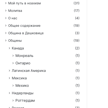
Мой путь в ноахизм
(31)
Молитва
(17)
О нас
(4)
Общее содержание
(19)
Община в Дешковице
(3)
Общины
(19)
Канада
(2)
Монреаль
(1)
Онтарио
(1)
Латинская Америка
(1)
Мексика
(1)
Мехико
(1)
Нидерланды
(1)
Роттердам
(1)
Россия
(3)