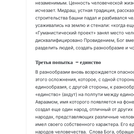
незаменимым. Ценность человеческой жизни
исчезает. Мидраш, устная традиция, рассказ
строительства башни падал и разбивался чел
усаживались на землю и стенали: «когда ещ
«Гуманистический проект» занял место чел
дисквалифицировано Провидением, Бог вме
разделить людей, создать разнообразие и ч
Третья попытка – единство
В разнообразии вновь возрождается опаснос
этого осложнения, которое, с одной сторон
единообразия, с другой стороны, к разнооб
«единство» (ахдут) на полпути между един
Авраамом, имя которого появляется на фон
создал еще один народ, отличный от других
народах, представляющих различные челове
имел своего собственного характера. Его 
народов человечества. Слова Бога, обраще