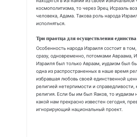
находятся в изгнании из своей изначальной
космополитизма, то через Эрец Исраэль во
человека, Адама. Такова роль народа Израи
исполняться.
Три праотца для осуществления единства
Особенность народа Израиля состоит в том,
сразу, одновременно, потомками Авраама, И
Израиля был только Авраам, иудаизм был б
одна из распространенных в наше время ре
избравшая любовь своей единственной ценн
религией нетерпимости и справедливости, 
религия. Если бы им был Яаков, то иудаизм
какой нам прекрасно известен сегодня, пр
игнорирующий национальный проект.