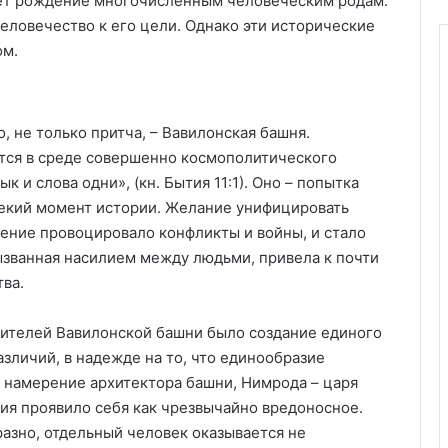
дает рождение многочисленным человеческим родам.
еловечество к его цели. Однако эти исторические
ом.
, не только притча, – Вавилонская башня.
тся в среде совершенно космополитического
к и слова одни», (кн. Бытия 11:1). Оно – попытка
некий момент истории. Желание унифицировать
ление провоцировало конфликты и войны, и стало
ызванная насилием между людьми, привела к почти
ва.
оителей Вавилонской башни было создание единого
азличий, в надежде на то, что единообразие
 намерение архитектора башни, Нимрода – царя
ия проявило себя как чрезвычайно вредоносное.
разно, отдельный человек оказывается не