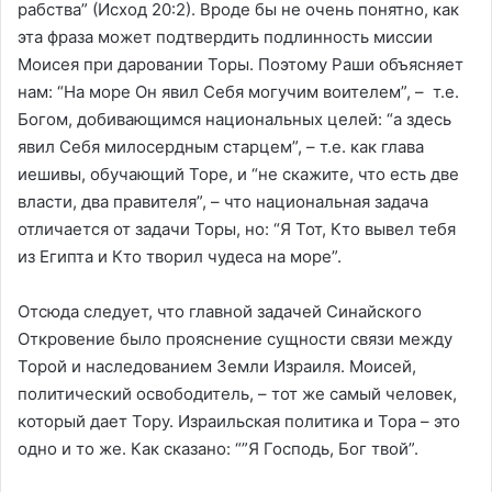
рабства” (Исход 20:2). Вроде бы не очень понятно, как
эта фраза может подтвердить подлинность миссии
Моисея при даровании Торы. Поэтому Раши объясняет
нам: “На море Он явил Себя могучим воителем”, – т.е.
Богом, добивающимся национальных целей: “а здесь
явил Себя милосердным старцем”, – т.е. как глава
иешивы, обучающий Торе, и “не скажите, что есть две
власти, два правителя”, – что национальная задача
отличается от задачи Торы, но: “Я Тот, Кто вывел тебя
из Египта и Кто творил чудеса на море”.
Отсюда следует, что главной задачей Синайского
Откровение было прояснение сущности связи между
Торой и наследованием Земли Израиля. Моисей,
политический освободитель, – тот же самый человек,
который дает Тору. Израильская политика и Тора – это
одно и то же. Как сказано: “”Я Господь, Бог твой”.