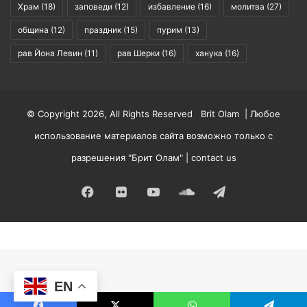
Храм
(18)
заповеди
(12)
избавление
(16)
молитва
(27)
община
(12)
праздник
(15)
пурим
(13)
рав Йона Левин
(11)
рав Шерки
(16)
ханука
(16)
© Copyright 2026, All Rights Reserved Brit Olam | Любое
использование материалов сайта возможно только с
разрешения "Брит Олам" |
contact us
Facebook
Flickr
YouTube
SoundCloud
Telegram
EN