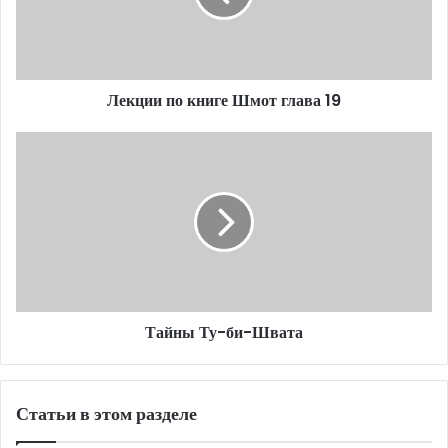
19
Лекции по книге Шмот глава 19
Тайны
Ту-
би-
Швата
Тайны Ту-би-Швата
Статьи в этом разделе