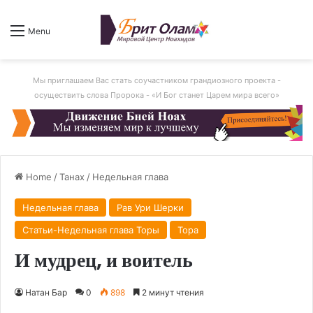
Menu
Мы приглашаем Вас стать соучастником грандиозного проекта -
осуществить слова Пророка - «И Бог станет Царем мира всего»
Home
/
Танах
/
Недельная глава
Недельная глава
Рав Ури Шерки
Статьи-Недельная глава Торы
Тора
И мудрец, и воитель
Натан Бар
0
898
2 минут чтения