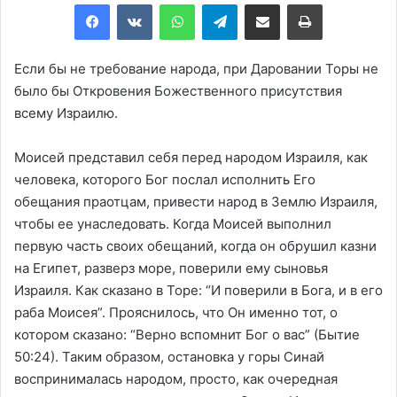
Facebook
VKontakte
WhatsApp
Telegram
Share via Email
Print
Если бы не требование народа, при Даровании Торы не
было бы Откровения Божественного присутствия
всему Израилю.
Моисей представил себя перед народом Израиля, как
человека, которого Бог послал исполнить Его
обещания праотцам, привести народ в Землю Израиля,
чтобы ее унаследовать. Когда Моисей выполнил
первую часть своих обещаний, когда он обрушил казни
на Египет, разверз море, поверили ему сыновья
Израиля. Как сказано в Торе: “И поверили в Бога, и в его
раба Моисея”. Прояснилось, что Он именно тот, о
котором сказано: “Верно вспомнит Бог о вас” (Бытие
50:24). Таким образом, остановка у горы Синай
воспринималась народом, просто, как очередная