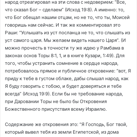
народ отреагировал на эти слова с недоверием: “Все,
что сказал Бог – сделаем” (Исход 19:8). А именно: то,
что Бог обещал нашим отцам, но не то, что ты, Моисей
говоришь нам сейчас. И так же комментировал это
Раши: “Услышать из уст посланца не то, что слышать из
уст самого царя. Мы желаем видеть нашего Царя”. (И
можно прочесть в точности ту же идею у Рамбама в
законах основ Торы 8:1, 1, и в книге Кузари, 1:49). Для
того, чтобы устранить сомнение в сердце народа,
потребовалось прямое и публичное откровение: “вот, Я
приду к тебе в густом облаке, дабы слышал народ, как
Я буду говорить с тобою, и будет доверяться и тебе
всегда” (Исход 19:9). Если бы не требование народа,
при Даровании Торы не было бы Откровения
Божественного присутствия всему Израилю.
Содержание же откровения это: “Я Господь, Бог твой,
который вывел тебя из земли Египетской, из дома