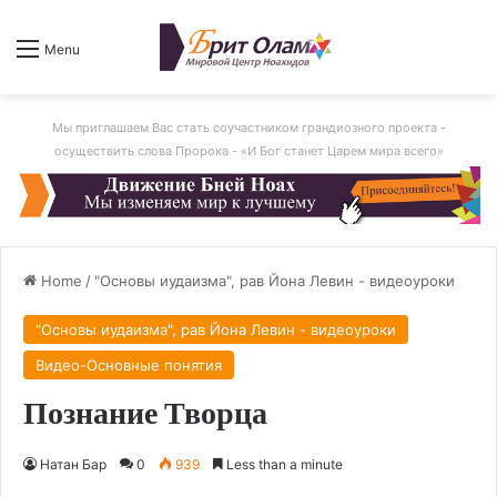
Menu
Мы приглашаем Вас стать соучастником грандиозного проекта -
осуществить слова Пророка - «И Бог станет Царем мира всего»
Home
/
"Основы иудаизма", рав Йона Левин - видеоуроки
"Основы иудаизма", рав Йона Левин - видеоуроки
Видео-Основные понятия
Познание Творца
Натан Бар
0
939
Less than a minute