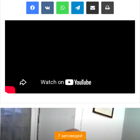
Facebook
VKontakte
WhatsApp
Telegram
Share via Email
Print
7 заповедей