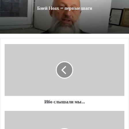
Бней Ноах – первые шаги
Ибо
слышали
мы...
Ибо слышали мы...
Доводы
Ифтаха
как