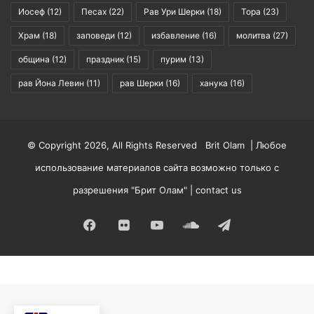
Иосеф
(12)
Песах
(22)
Рав Ури Шерки
(18)
Тора
(23)
Храм
(18)
заповеди
(12)
избавление
(16)
молитва
(27)
община
(12)
праздник
(15)
пурим
(13)
рав Йона Левин
(11)
рав Шерки
(16)
ханука
(16)
© Copyright 2026, All Rights Reserved Brit Olam | Любое
использование материалов сайта возможно только с
разрешения "Брит Олам" |
contact us
Facebook
Flickr
YouTube
SoundCloud
Telegram