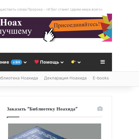
ществить слова Пророка - «И Бог станет Царем мира всего»
Sidebar
ение
Помощь
с БН
иблиотека Ноахида
Декларация Ноахида
E-books
Заказать “Библиотеку Ноахида”