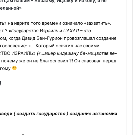
цам нашим – Аврааму, Ицхаку и Яакову, и не
деланной»
ь» на иврите того времени означало «захватить».
ет ?
«Государство Израиль и ЦАХАЛ – это
зом, когда Давид Бен-Гурион провозглашал создание
гословение: «… Который освятил нас своими
РСТВО ИЗРАИЛЬ»
(«…ашер кидешану бе-мицвотав ве-
 и почему же он не благословил ?! Он спасовал перед
угому
]
оведи ( создать государство ) создание автономии