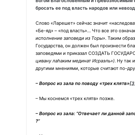
Богом Благословенным и Превозносимым от
бросать ее под власть народов или невоз
Слово «Ларешет» сейчас значит «наследоват
«Бе-яд» – «под власть»… Что все это означа
исполнение заповеди из Торы»
. Таким обра
Государства, он должен был произнести бла
заповедями и приказал СОЗДАТЬ ГОСУДА
цивану ла
h
аким мединат Исраэль»)
. Ну так
другими мнениями, которые считают по-др
– Вопрос из зала по поводу «трех клятв»
[3
– Мы коснемся «трех клятв» позже.
– Вопрос из зала: “
O
твечает ли данной зап
?”