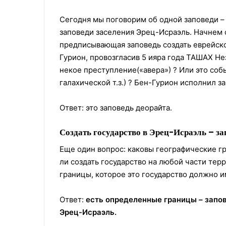
Сегодня мы поговорим об одной заповеди – 
заповеди заселения Эрец-Исраэль. Начнем с
предписывающая заповедь создать еврейско
Гурион, провозгласив 5 ияра года ТАШАХ Не
некое преступление(«авера») ? Или это соб
галахической т.з.) ? Бен-Гурион исполнил з
Ответ: это заповедь деорайта.
Создать государство в Эрец-Исраэль – за
Еще один вопрос: каковы географические гр
ли создать государство на любой части те
границы, которое это государство должно и
Ответ:
есть определенные границы – запо
Эрец-Исраэль.