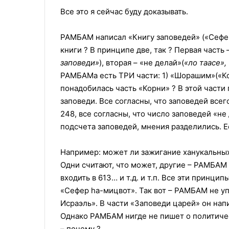
Все это я сейчас буду доказывать.
РАМБАМ написал «Книгу заповедей» («Сефер
книги ? В принципе две, так ? Первая часть 
заповеди»
), вторая – «не делай»(
«ло таасе»
РАМБАМа есть ТРИ части: 1) «Шорашим»(«Кор
понадобилась часть «Корни» ? В этой части
заповеди. Все согласны, что заповедей всег
248, все согласны, что число заповедей «не 
подсчета заповедей, мнения разделились. Е
Например: может ли зажигание ханукальных 
Одни считают, что может, другие – РАМБАМ в
входить в 613… и т.д. и т.п. Все эти принци
«Сефер hа-мицвот». Так вот – РАМБАМ не уп
Исраэль». В части «Заповеди царей» он напи
Однако РАМБАМ нигде не пишет о политиче
– почему ?