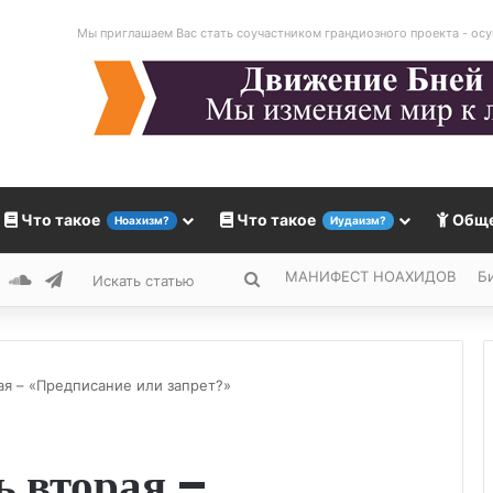
Мы приглашаем Вас стать соучастником грандиозного проекта - осу
Что такое
Что такое
Общ
Ноахизм?
Иудаизм?
МАНИФЕСТ НОАХИДОВ
Б
ok
r
YouTube
SoundCloud
Telegram
Искать
статью
ая – «Предписание или запрет?»
ь вторая –