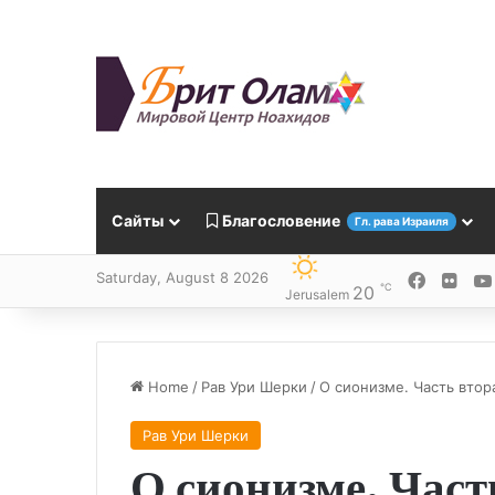
Сайты
Благословение
Гл. рава Израиля
Saturday, August 8 2026
Facebo
Flick
℃
20
Jerusalem
Home
/
Рав Ури Шерки
/
О сионизме. Часть втор
Рав Ури Шерки
О сионизме. Част