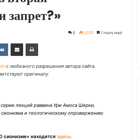
и запрет?»
0
1,025
1 hours read
ebook
VKontakte
Share via Email
Print
om
с любезного разрешения автора сайта.
ветствуют оригиналу.
серии лекций раввина Ури Амоса Шерки,
 сионизма и теологическому опровержению
«О сионизме» находится
здесь.