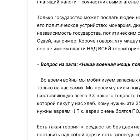
платящий налоги – соучастник вымогательст
Только государство может послать людей н
его политическое устрийство: монархия, д
независимость государства, политическим с
Судей, например. Короче говоря, эту мицву
пор не имеем власти НАД ВСЕЙ территори
– Вопрос из зала: «Наша военная мощь по
– Во время войны мы мобилизуем запасных
только на нас самих. Мы просим у них и пок
(составляющую всего 3% нашего годового го
которой пeкут у нас хлеб. Кому нужны эти 3
нужны евреям:-) Т.к. евреи очень боятся П
Есть такая теория: «государство без царя н
поставить над собой царя и есть заповедь с