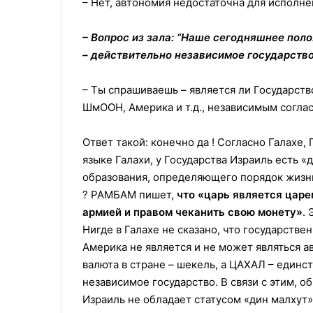
– Нет, автономия недостаточна для исполне
– Вопрос из зала: “Наше сегодняшнее пол
– действительно независимое государств
– Ты спрашиваешь – является ли Государст
ШмООН, Америка и т.д., независимым соглас
Ответ такой: конечно да ! Согласно Галахе,
языке Галахи, у Государства Израиль есть «
образования, определяющего порядок жизни»
? РАМБАМ пишет,
что «царь является царе
армией и правом чеканить свою монету»
.
Нигде в Галахе не сказано, что государстве
Америка не является и не может являться ав
валюта в стране – шекель, а ЦАХАЛ – единс
нeзависимое государство. В связи с этим, 
Израиль не обладает статусом «дин малхут