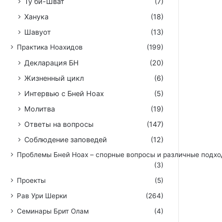
Ту би-Шват
(7)
Ханука
(18)
Шавуот
(13)
Практика Ноахидов
(199)
Декларация БН
(20)
Жизненный цикл
(6)
Интервью с Бней Ноах
(5)
Молитва
(19)
Ответы на вопросы
(147)
Соблюдение заповедей
(12)
Проблемы Бней Ноах – спорные вопросы и различные подх
(3)
Проекты
(5)
Рав Ури Шерки
(264)
Семинары Брит Олам
(4)