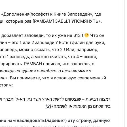
л «Дополнения(hосафот) к Книге Заповедей», где
веди, которые рав [РАМБАМ] ЗАБЫЛ УПОМЯНУТЬ».
добавляет заповеди, то их уже не 613 !
Что он
ин – это 1 или 2 заповеди ? Есть тфилин для руки,
аповедь, можно сказать, что 2 ! Или, например,
о 1 заповедь, а можно считать, что 4 – шхита,
неврировать. РАМБАН написал, что заповедь, о
аповедь создания еврейского независимого
эль»
. Вы понимаете, что я использую современный
отрим:
מצוה רביעית – שנצטווינו לרשת הארץ אשר נתן הא-ל יתברך וית
[2]
ביד זולתנו מן האומות או לשממה»
ано нам наследовать(
ларешет
) эту страну, данную