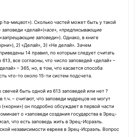
 hа-мицвот»). Сколько частей может быть у такой
– заповеди «делай»(
«асе», «предписывающие
, «запрещающие заповеди»
). Однако, в книге
ни»), 2) «Делай», 3) «Не делай». Зачем
 приведены 14 правил, по которым следует считать
о 613, все согласны, что число заповедей «делай» –
делай» – 365, но, в том, что касается способа
сть что-то около 15-ти систем подсчета.
свечей быть одной из 613 заповедей или нет ?
 т.ч. – считают, что заповеди мудрецов не могут
пы («корни») он подробно обсуждает в первой части
оминает о «заповеди создания государства в Эрец-
сал, что есть заповедь жить в Эрец-Исраэль.
ской независимости евреев в Эрец-Исраэль. Вопрос