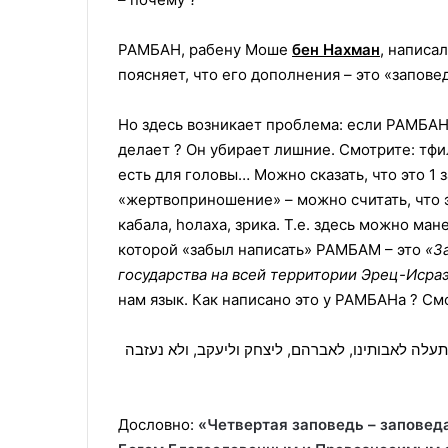
РАМБАН, рабену Моше
бен Нахман
, написа
поясняет, что его дополнения – это «запо
Но здесь возникает проблема: если РАМБАН 
делает ? Он убирает лишние. Смотрите: тфил
есть для головы… Можно сказать, что это 1 з
«жeртвоприношение» – можно считать, что эт
кабала, hолаха, зрика. Т.е. здесь можно ма
которой «забыл написать» РАМБАМ – это
«З
государства на всей территории Эрец-Исра
нам язык. Как написано это у РАМБАНа ? См
«עלה לאבותינו, לאברהם, ליצחק וליעקב, ולא נעזבה
Дословно:
«Четвертая заповедь – заповед