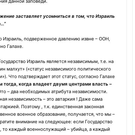
ния данной заповеди.
ожение заставляет усомниться в том, что Израиль
о…”
во Израиль, подверженное давлению извне – ООН,
но Галахе.
 Государство Израиль является независимым, т.е. на
дин малхут» («статус независимого политического
). Что подтверждает этот статус, согласно Галахе
м тогда, когда владеет двумя центрами власть –
 Это – два необходимых атрибута независимости.
нная независимость – это автаркия ! Даже сама
таркией. Поэтому , т.к. единственная законная
твенное военное образование, получается, что мы –
обратите внимание на следующее: если Государство
», то каждый военнослужащий – убийца, а каждый