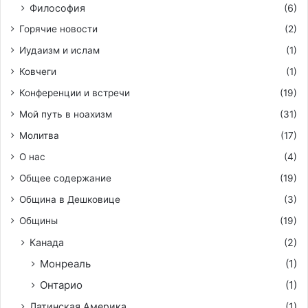
Философия
(6)
Горячие новости
(2)
Иудаизм и ислам
(1)
Ковчеги
(1)
Конференции и встречи
(19)
Мой путь в ноахизм
(31)
Молитва
(17)
О нас
(4)
Общее содержание
(19)
Община в Дешковице
(3)
Общины
(19)
Канада
(2)
Монреаль
(1)
Онтарио
(1)
Латинская Америка
(1)