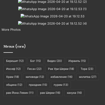
More Photos
Метки (тэги)
Берешит
(12)
Бог
(15)
Видео
(20)
Израиль
(15)
Иосеф
(12)
Песах
(22)
Рав Ури Шерки
(18)
Тора
(23)
Храм
(18)
заповеди
(12)
избавление
(16)
молитва
(27)
община
(12)
праздник
(15)
пурим
(13)
рав Йона Левин
(11)
рав Шерки
(16)
ханука
(16)