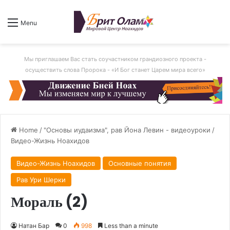
Menu
Мы приглашаем Вас стать соучастником грандиозного проекта -
осуществить слова Пророка - «И Бог станет Царем мира всего»
Home
/
"Основы иудаизма", рав Йона Левин - видеоуроки
/
Видео-Жизнь Ноахидов
Видео-Жизнь Ноахидов
Основные понятия
Рав Ури Шерки
Мораль (2)
Натан Бар
0
998
Less than a minute