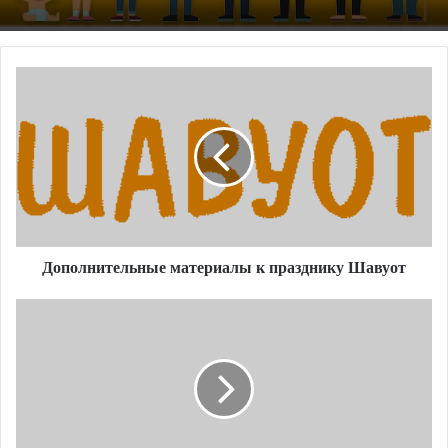
Дополнительные
материалы
к
празднику
Шавуот
Дополнительные материалы к празднику Шавуот
Атеизм