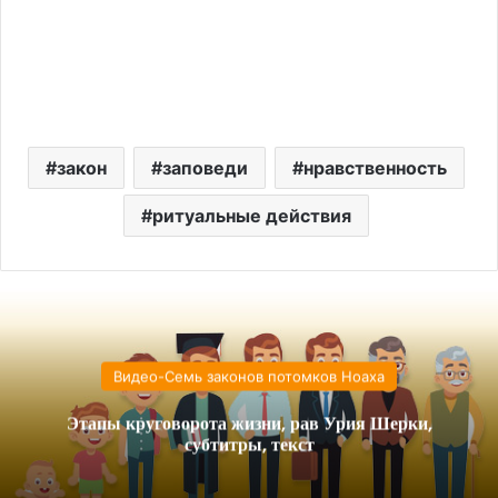
закон
заповеди
нравственность
ритуальные действия
Видео-Семь законов потомков Ноаха
Этапы круговорота жизни, рав Урия Шерки,
субтитры, текст