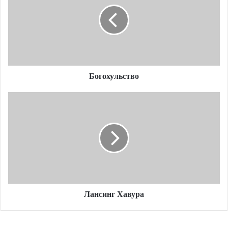
Богохульство
Лансинг
Хавура
Лансинг Хавура