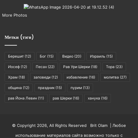
More Photos
Метки (тэги)
Берешит
(12)
Бог
(15)
Видео
(20)
Израиль
(15)
Иосеф
(12)
Песах
(22)
Рав Ури Шерки
(18)
Тора
(23)
Храм
(18)
заповеди
(12)
избавление
(16)
молитва
(27)
община
(12)
праздник
(15)
пурим
(13)
рав Йона Левин
(11)
рав Шерки
(16)
ханука
(16)
© Copyright 2026, All Rights Reserved Brit Olam | Любое
использование материалов сайта возможно только с