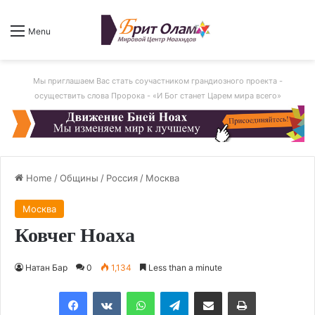
Menu
Мы приглашаем Вас стать соучастником грандиозного проекта -
осуществить слова Пророка - «И Бог станет Царем мира всего»
Home
/
Общины
/
Россия
/
Москва
Москва
Ковчег Ноаха
Натан Бар
0
1,134
Less than a minute
Facebook
VKontakte
WhatsApp
Telegram
Share via Email
Print