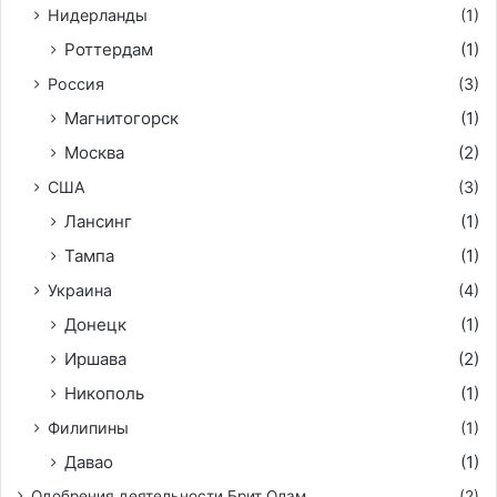
Нидерланды
(1)
Роттердам
(1)
Россия
(3)
Магнитогорск
(1)
Москва
(2)
США
(3)
Лансинг
(1)
Тампа
(1)
Украина
(4)
Донецк
(1)
Иршава
(2)
Никополь
(1)
Филипины
(1)
Давао
(1)
Одобрения деятельности Брит Олам
(2)