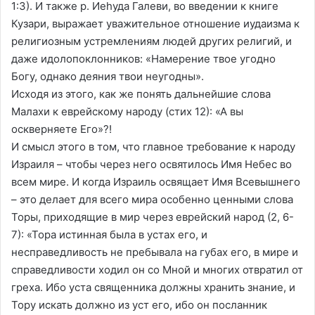
1:3). И также р. Иеhуда Галеви, во введении к книге
Кузари, выражает уважительное отношение иудаизма к
религиозным устремлениям людей других религий, и
даже идолопоклонников: «Намерение твое угодно
Богу, однако деяния твои неугодны».
Исходя из этого, как же понять дальнейшие слова
Малахи к еврейскому народу (стих 12): «А вы
оскверняете Его»?!
И смысл этого в том, что главное требование к народу
Израиля – чтобы через него освятилось Имя Небес во
всем мире. И когда Израиль освящает Имя Всевышнего
– это делает для всего мира особенно ценными слова
Торы, приходящие в мир через еврейский народ (2, 6-
7): «Тора истинная была в устах его, и
несправедливость не пребывала на губах его, в мире и
справедливости ходил он со Мной и многих отвратил от
греха. Ибо уста священника должны хранить знание, и
Тору искать должно из уст его, ибо он посланник