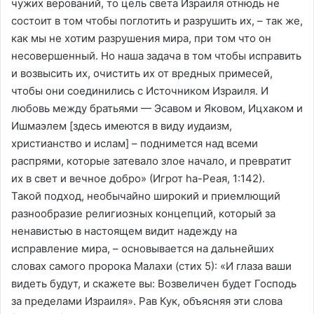
чужих верований, то цель света Израиля отнюдь не
состоит в том чтобы поглотить и разрушить их, – так же,
как мы не хотим разрушения мира, при том что он
несовершенный. Но наша задача в том чтобы исправить
и возвысить их, очистить их от вредных примесей,
чтобы они соединились с Источником Израиля. И
любовь между братьями — Эсавом и Яковом, Ицхаком и
Ишмаэлем [здесь имеются в виду иудаизм,
христианство и ислам] – поднимется над всеми
распрями, которые затевало злое начало, и превратит
их в свет и вечное добро» (Игрот hа-Реая, 1:142).
Такой подход, необычайно широкий и приемлющий
разнообразие религиозных концепций, который за
ненавистью в настоящем видит надежду на
исправление мира, – основывается на дальнейших
словах самого пророка Малахи (стих 5): «И глаза ваши
видеть будут, и скажете вы: Возвеличен будет Господь
за пределами Израиля». Рав Кук, объясняя эти слова