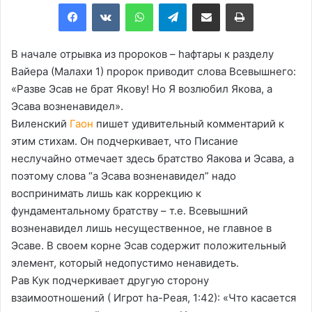
Facebook
VKontakte
WhatsApp
Telegram
Share via Email
Print
В начале отрывка из пророков – hафтары к разделу
Вайера (Малахи 1) пророк приводит слова Всевышнего:
«Разве Эсав не брат Якову! Но Я возлюбил Якова, а
Эсава возненавидел».
Виленский
Гаон
пишет удивительный комментарий к
этим стихам. Он подчеркивает, что Писание
неслучайно отмечает здесь братство Яакова и Эсава, а
поэтому слова “а Эсава возненавидел” надо
воспринимать лишь как коррекцию к
фундаментальному братству – т.е. Всевышний
возненавидел лишь несущественное, не главное в
Эсаве. В своем корне Эсав содержит положительный
элемент, который недопустимо ненавидеть.
Рав Кук подчеркивает другую сторону
взаимоотношений ( Игрот hа-Реая, 1:42): «Что касается