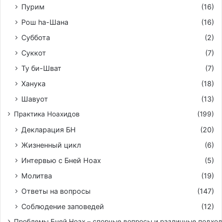
Пурим
(16)
Рош hа-Шана
(16)
Суббота
(2)
Суккот
(7)
Ту би-Шват
(7)
Ханука
(18)
Шавуот
(13)
Практика Ноахидов
(199)
Декларация БН
(20)
Жизненный цикл
(6)
Интервью с Бней Ноах
(5)
Молитва
(19)
Ответы на вопросы
(147)
Соблюдение заповедей
(12)
Проблемы Бней Ноах – спорные вопросы и различные подхо