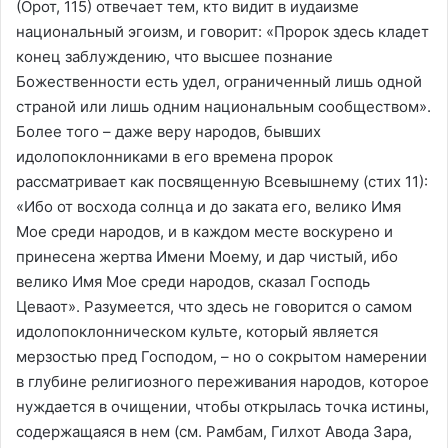
(Орот, 115) отвечает тем, кто видит в иудаизме
национальный эгоизм, и говорит: «Пророк здесь кладет
конец заблуждению, что высшее познание
Божественности есть удел, ограниченный лишь одной
страной или лишь одним национальным сообществом».
Более того – даже веру народов, бывших
идолопоклонниками в его времена пророк
рассматривает как посвященную Всевышнему (стих 11):
«Ибо от восхода солнца и до заката его, велико Имя
Мое среди народов, и в каждом месте воскурено и
принесена жертва Имени Моему, и дар чистый, ибо
велико Имя Мое среди народов, сказал Господь
Цеваот». Разумеется, что здесь не говорится о самом
идолопоклонническом культе, который является
мерзостью пред Господом, – но о сокрытом намерении
в глубине религиозного переживания народов, которое
нуждается в очищении, чтобы открылась точка истины,
содержащаяся в нем (см. Рамбам, Гилхот Авода Зара,