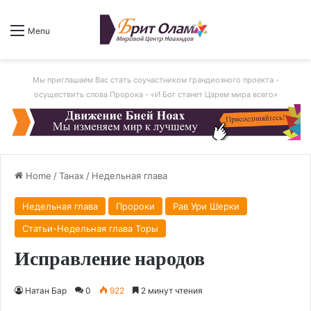
Menu
Мы приглашаем Вас стать соучастником грандиозного проекта -
осуществить слова Пророка - «И Бог станет Царем мира всего»
Home
/
Танах
/
Недельная глава
Недельная глава
Пророки
Рав Ури Шерки
Статьи-Недельная глава Торы
Исправление народов
Натан Бар
0
922
2 минут чтения