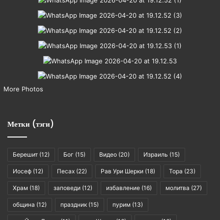
More Photos
Метки (тэги)
Берешит
(12)
Бог
(15)
Видео
(20)
Израиль
(15)
Иосеф
(12)
Песах
(22)
Рав Ури Шерки
(18)
Тора
(23)
Храм
(18)
заповеди
(12)
избавление
(16)
молитва
(27)
община
(12)
праздник
(15)
пурим
(13)