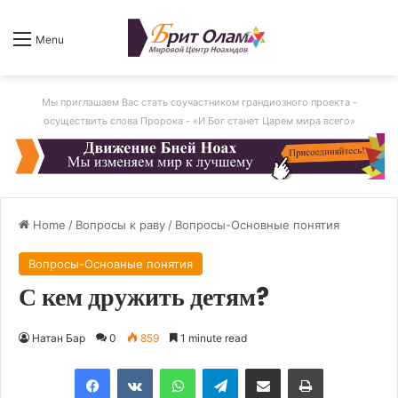
Menu
Мы приглашаем Вас стать соучастником грандиозного проекта -
осуществить слова Пророка - «И Бог станет Царем мира всего»
Home
/
Вопросы к раву
/
Вопросы-Основные понятия
Вопросы-Основные понятия
С кем дружить детям?
Натан Бар
0
859
1 minute read
Facebook
VKontakte
WhatsApp
Telegram
Share via Email
Print