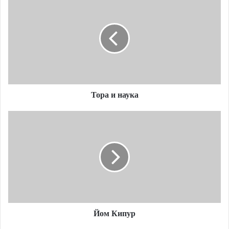
и
наука
Тора и наука
Йом
Кипур
Йом Кипур