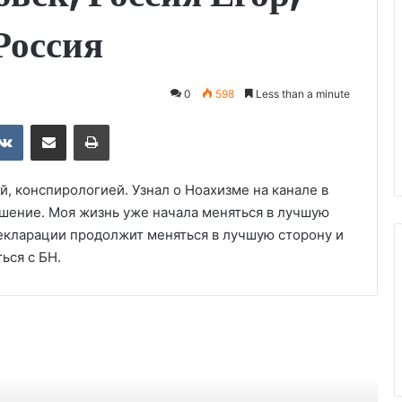
Россия
0
598
Less than a minute
ebook
VKontakte
Share via Email
Print
, конспирологией. Узнал о Ноахизме на канале в
ешение. Моя жизнь уже начала меняться в лучшую
Декларации продолжит меняться в лучшую сторону и
ься с БН.
ть следующее