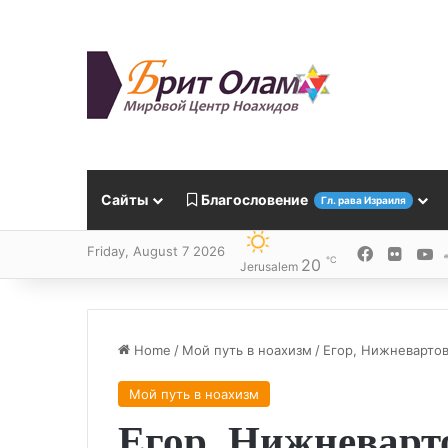
Сайты
Благословение
Гл. рава Израиля
Friday, August 7 2026
Facebook
Flickr
Y
℃
20
Jerusalem
Home
/
Мой путь в ноахизм
/
Егор, Нижневартов
Мой путь в ноахизм
Егор, Нижневарто