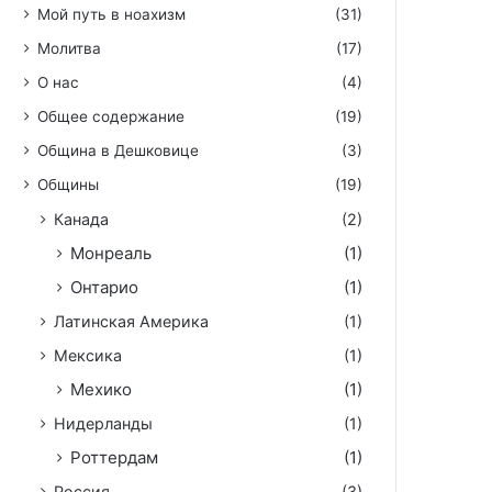
Мой путь в ноахизм
(31)
Молитва
(17)
О нас
(4)
Общее содержание
(19)
Община в Дешковице
(3)
Общины
(19)
Канада
(2)
Монреаль
(1)
Онтарио
(1)
Латинская Америка
(1)
Мексика
(1)
Мехико
(1)
Нидерланды
(1)
Роттердам
(1)
Россия
(3)