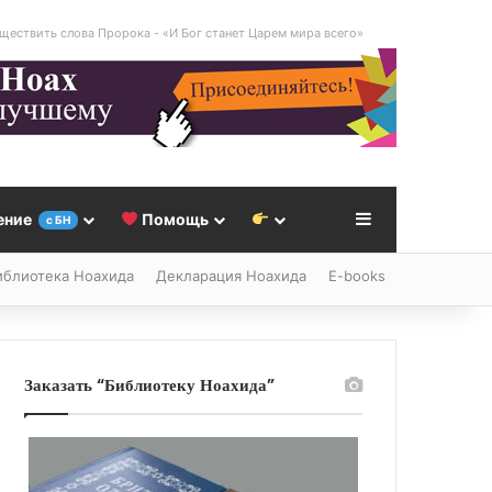
ществить слова Пророка - «И Бог станет Царем мира всего»
Sidebar
ение
Помощь
с БН
иблиотека Ноахида
Декларация Ноахида
E-books
Заказать “Библиотеку Ноахида”