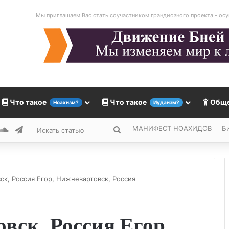
Мы приглашаем Вас стать соучастником грандиозного проекта - осу
Что такое
Что такое
Общ
Ноахизм?
Иудаизм?
МАНИФЕСТ НОАХИДОВ
Б
ouTube
SoundCloud
Telegram
Искать
статью
ск, Россия Егор, Нижневартовск, Россия
вск, Россия Егор,