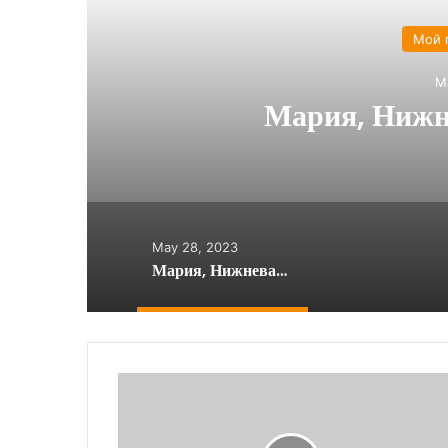
Мой 
M
Мария, Нижне
May 28, 2023
Мария, Нижневартовск, Россия
Кристиан,
Кишинев,
Молдова