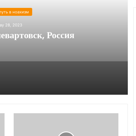
путь в ноахизм
ay 28, 2023
вартовск, Россия
Галина,
Черна,
Украина