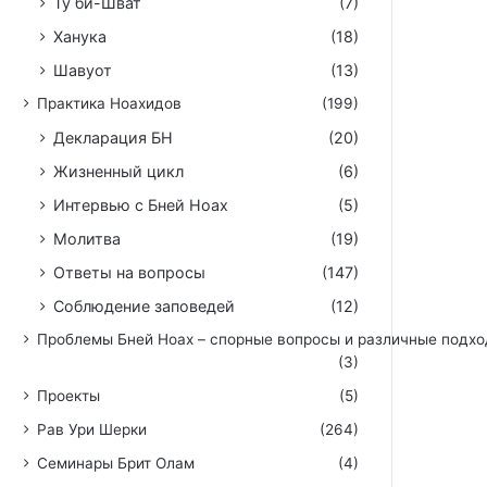
Ту би-Шват
(7)
Ханука
(18)
Шавуот
(13)
Практика Ноахидов
(199)
Декларация БН
(20)
Жизненный цикл
(6)
Интервью с Бней Ноах
(5)
Молитва
(19)
Ответы на вопросы
(147)
Соблюдение заповедей
(12)
Проблемы Бней Ноах – спорные вопросы и различные подх
(3)
Проекты
(5)
Рав Ури Шерки
(264)
Семинары Брит Олам
(4)