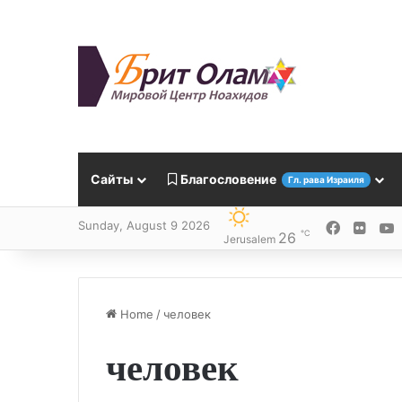
Сайты
Благословение
Гл. рава Израиля
Sunday, August 9 2026
Faceboo
Flickr
Y
℃
26
Jerusalem
Home
/
человек
человек