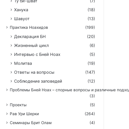
Ту би-Шват
(7)
Ханука
(18)
Шавуот
(13)
Практика Ноахидов
(199)
Декларация БН
(20)
Жизненный цикл
(6)
Интервью с Бней Ноах
(5)
Молитва
(19)
Ответы на вопросы
(147)
Соблюдение заповедей
(12)
Проблемы Бней Ноах – спорные вопросы и различные подх
(3)
Проекты
(5)
Рав Ури Шерки
(264)
Семинары Брит Олам
(4)