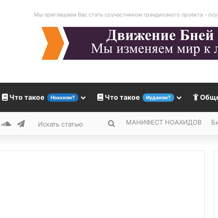
Мы приглашаем Вас стать соучастником грандиозного проекта - осу
Что такое
Что такое
Общ
Ноахизм?
Иудаизм?
МАНИФЕСТ НОАХИДОВ
Б
k
ouTube
SoundCloud
Telegram
Искать
статью