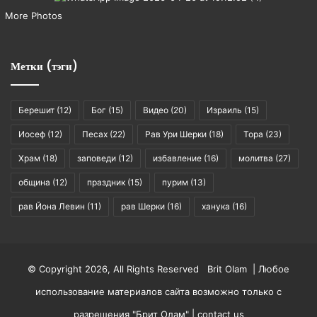
More Photos
Метки (тэги)
Берешит
(12)
Бог
(15)
Видео
(20)
Израиль
(15)
Иосеф
(12)
Песах
(22)
Рав Ури Шерки
(18)
Тора
(23)
Храм
(18)
заповеди
(12)
избавление
(16)
молитва
(27)
община
(12)
праздник
(15)
пурим
(13)
рав Йона Левин
(11)
рав Шерки
(16)
ханука
(16)
© Copyright 2026, All Rights Reserved Brit Olam | Любое
использование материалов сайта возможно только с
разрешения "Брит Олам" |
contact us