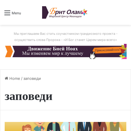
Menu
Мы приглашаем Вас стать соучастником грандиозного проекта -
осуществить слова Пророка - «И Бог станет Царем мира всего»
Home
/
заповеди
заповеди