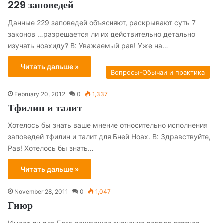
229 заповедей
Данные 229 заповедей объясняют, раскрывают суть 7
законов …разрешается ли их действительно детально
изучать ноахиду? В: Уважаемый рав! Уже на…
Читать дальше »
Вопросы-Обычаи и практика
February 20, 2012
0
1,337
Тфилин и талит
Хотелось бы знать ваше мнение относительно исполнения
заповедей тфилин и талит для Бней Ноах. В: Здравствуйте,
Рав! Хотелось бы знать…
Читать дальше »
November 28, 2011
0
1,047
Гиюр
Имеет ли для Бога решающее значение вопрос статуса